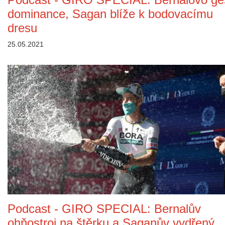
dominance, Sagan blíže k bodovacímu
dresu
25.05.2021
Podcast - GIRO SPECIAL: Bernalův
ohňostroj na štěrku a Saganův vydřený