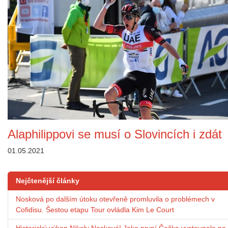
Alaphilippovi se musí o Slovincích i zdát
01.05.2021
Nejčtenější články
Nosková po dalším útoku otevřeně promluvila o problémech v
Cofidisu. Šestou etapu Tour ovládla Kim Le Court