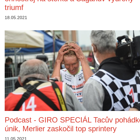
triumf
18.05.2021
Podcast - GIRO SPECIÁL Tacův pohádk
únik, Merlier zaskočil top sprintery
11.05.2021