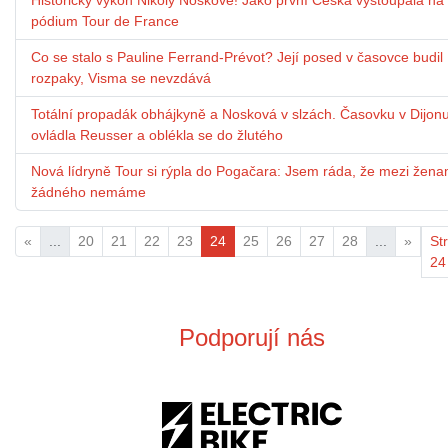
Historický výkon Nikoly Noskové! Jako první Češka vystoupala na
pódium Tour de France
Co se stalo s Pauline Ferrand-Prévot? Její posed v časovce budil
rozpaky, Visma se nevzdává
Totální propadák obhájkyně a Nosková v slzách. Časovku v Dijon
ovládla Reusser a oblékla se do žlutého
Nová lídryně Tour si rýpla do Pogačara: Jsem ráda, že mezi žena
žádného nemáme
«
...
20
21
22
23
24
25
26
27
28
...
»
St
24
Podporují nás