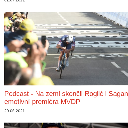
02.07.2021
Podcast - Na zemi skončil Roglič i Sagan
emotivní premiéra MVDP
29.06.2021