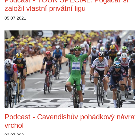
založil vlastní privátní ligu
05.07.2021
Podcast - Cavendishův pohádkový návra
vrchol