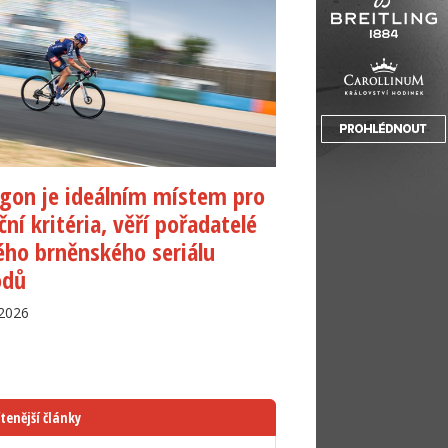
gon je ideálním místem pro
iční kritéria, věří pořadatelé
ho brněnského seriálu
odů
.2026
tenější články