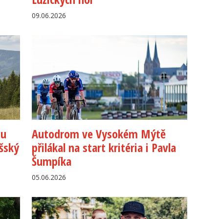
09.06.2026
 u
Autodrom ve Vysokém Mýtě
šský
přilákal na start kritéria i Pavla
Šumpíka
05.06.2026