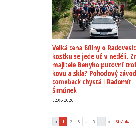
Velká cena Bíliny o Radovesi
kostku se jede už v neděli. 
majitele Benyho putovní trof
kovu a skla? Pohodový závod
comeback chystá i Radomír
Šimůnek
02.06.2026
«
1
2
3
4
5
...
»
Stránka 1 