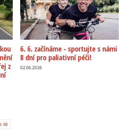
ckou
6. 6. začínáme - sportujte s námi
Změní
8 dní pro paliativní péči!
ej z
02.06.2026
ní
z 48