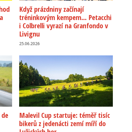
ehod
Když prázdniny začínají
 a
tréninkovým kempem… Petacchi
i Colbrelli vyrazí na Granfondo v
Livignu
25.06.2026
r de
Malevil Cup startuje: téměř tisíc
bikerů z jedenácti zemí míří do
Lužických hor