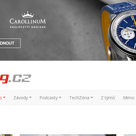
p
Závody
Podcasty
TechZóna
Z týmů
Mimo s