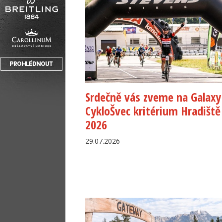
Srdečně vás zveme na Galaxy
CykloŠvec kritérium Hradiště
2026
29.07.2026