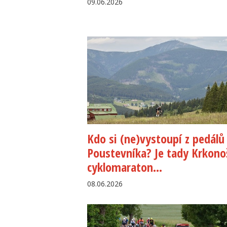
09.06.2026
Kdo si (ne)vystoupí z pedálů
Poustevníka? Je tady Krkono
cyklomaraton...
08.06.2026