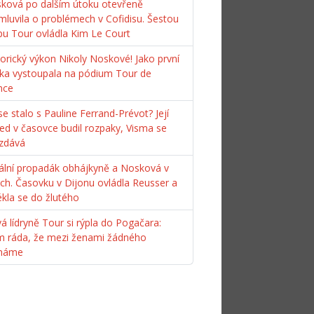
ková po dalším útoku otevřeně
mluvila o problémech v Cofidisu. Šestou
pu Tour ovládla Kim Le Court
torický výkon Nikoly Noskové! Jako první
ka vystoupala na pódium Tour de
nce
e stalo s Pauline Ferrand-Prévot? Její
ed v časovce budil rozpaky, Visma se
zdává
ální propadák obhájkyně a Nosková v
ách. Časovku v Dijonu ovládla Reusser a
ékla se do žlutého
á lídryně Tour si rýpla do Pogačara:
m ráda, že mezi ženami žádného
máme