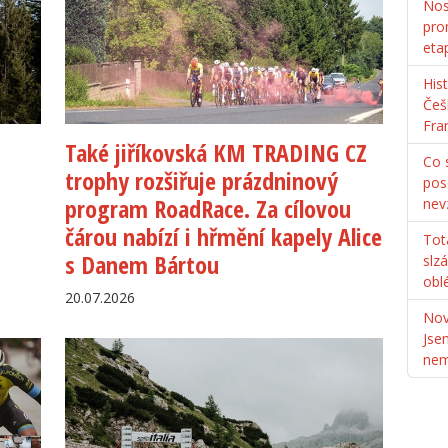
Nos
pro
eta
His
Češ
Fra
Také jiříkovská KM TRADING CZ
Co s
trophy rozšiřuje prázdninový
pos
program RoadRace. Za cílovou
nev
čárou nabízí i hřmění kapely Alice
Tot
s Danem Bártou
slz
obl
20.07.2026
Nov
Jse
ne