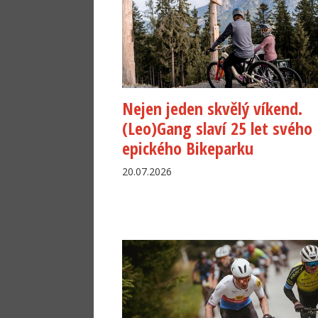
Nejen jeden skvělý víkend.
(Leo)Gang slaví 25 let svého
epického Bikeparku
20.07.2026