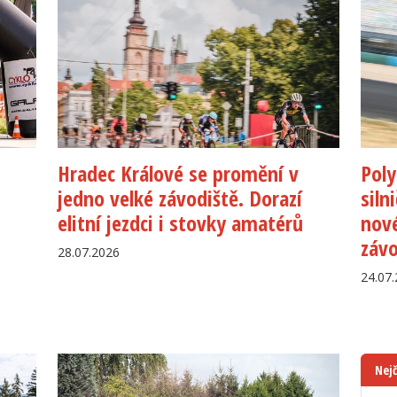
Hradec Králové se promění v
Poly
jedno velké závodiště. Dorazí
siln
elitní jezdci i stovky amatérů
nové
záv
28.07.2026
24.07
Nejč