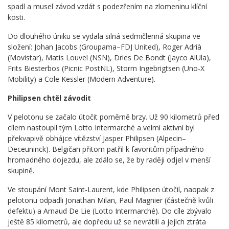
spadl a musel závod vzdát s podezřením na zlomeninu klíční
kosti.
Do dlouhého úniku se vydala silná sedmičlenná skupina ve
složení: Johan Jacobs (Groupama–FDJ United), Roger Adrià
(Movistar), Matis Louvel (NSN), Dries De Bondt (Jayco AlUla),
Frits Biesterbos (Picnic PostNL), Storm Ingebrigtsen (Uno-X
Mobility) a Cole Kessler (Modern Adventure).
Philipsen chtěl závodit
V pelotonu se začalo útočit poměrně brzy. Už 90 kilometrů před
cílem nastoupil tým Lotto Intermarché a velmi aktivní byl
překvapivě obhájce vítězství Jasper Philipsen (Alpecin–
Deceuninck). Belgičan přitom patřil k favoritům případného
hromadného dojezdu, ale zdálo se, že by raději odjel v menší
skupině.
Ve stoupání Mont Saint-Laurent, kde Philipsen útočil, naopak z
pelotonu odpadli Jonathan Milan, Paul Magnier (částečně kvůli
defektu) a Arnaud De Lie (Lotto Intermarché). Do cíle zbývalo
ještě 85 kilometrů, ale dopředu už se nevrátili a jejich ztráta