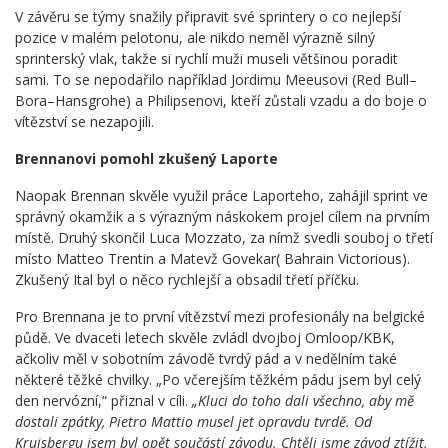
V závěru se týmy snažily připravit své sprintery o co nejlepší
pozice v malém pelotonu, ale nikdo neměl výrazně silný
sprinterský vlak, takže si rychlí muži museli většinou poradit
sami. To se nepodařilo například Jordimu Meeusovi (Red Bull–
Bora–Hansgrohe) a Philipsenovi, kteří zůstali vzadu a do boje o
vítězství se nezapojili.
Brennanovi pomohl zkušený Laporte
Naopak Brennan skvěle využil práce Laporteho, zahájil sprint ve
správný okamžik a s výrazným náskokem projel cílem na prvním
místě. Druhý skončil Luca Mozzato, za nímž svedli souboj o třetí
místo Matteo Trentin a Matevž Govekar( Bahrain Victorious).
Zkušený Ital byl o něco rychlejší a obsadil třetí příčku.
Pro Brennana je to první vítězství mezi profesionály na belgické
půdě. Ve dvaceti letech skvěle zvládl dvojboj Omloop/KBK,
ačkoliv měl v sobotním závodě tvrdý pád a v nedělním také
některé těžké chvilky. „Po včerejším těžkém pádu jsem byl celý
den nervózní,“ přiznal v cíli.
„Kluci do toho dali všechno, aby mě
dostali zpátky, Pietro Mattio musel jet opravdu tvrdě. Od
Kruisbergu jsem byl opět součástí závodu. Chtěli jsme závod ztížit,