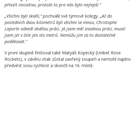
převzít iniciativu, protože to pro nás bylo nejlepší.“
„Všichni byli skvělí,“
pochválil své týmové kolegy.
„Až do
posledních dvou kilometrů byli všichni se mnou, Christophe
Laporte odvedl skvělou práci. Já jsem měl snadnou práci, musel
jsem jet v čele jen sto metrů. Nemůžu jim za to dostatečně
poděkovat.“
V první skupině finišoval také Matyáš Kopecký (Unibet Rose
Rockets), v závěru však zůstal zavřený soupeři a nemohl naplno
předvést svou rychlost a skončil na 16. místě.