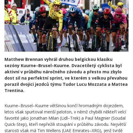
Matthew Brennan vyhrál druhou belgickou klasiku
sezóny Kuurne–Brusel–Kuurne. Dvacetiletý cyklista byl
aktivní v průběhu náročného závodu a přesto mu zbylo
dost sil na perfektní sprint, ve kterém s velkou převahou
porazil dvojici jezdců týmu Tudor Lucu Mozzata a Mattea
Trentina.
Kuurne–Brusel–Kuurne většinou končí hromadným dojezdem,
letos však spurtoval menší peloton, v němž chyběli někteří velcí
favorité jako Jonathan Milan (Lidl–Trek) a Paul Magnier (Soudal
Quick-Step), kteří nepřežili stoupání v průběhu závodu. Největší
starosti však má Tim Wellens (UAE Emirates–XRG), jenž tvrdě