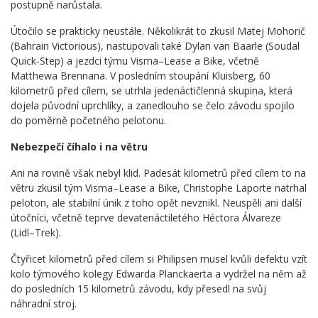
postupně narůstala.
Útočilo se prakticky neustále. Několikrát to zkusil Matej Mohorič
(Bahrain Victorious), nastupovali také Dylan van Baarle (Soudal
Quick-Step) a jezdci týmu Visma–Lease a Bike, včetně
Matthewa Brennana. V posledním stoupání Kluisberg, 60
kilometrů před cílem, se utrhla jedenáctičlenná skupina, která
dojela původní uprchlíky, a zanedlouho se čelo závodu spojilo
do poměrně početného pelotonu.
Nebezpečí číhalo i na větru
Ani na rovině však nebyl klid. Padesát kilometrů před cílem to na
větru zkusil tým Visma–Lease a Bike, Christophe Laporte natrhal
peloton, ale stabilní únik z toho opět nevznikl. Neuspěli ani další
útočníci, včetně teprve devatenáctiletého Héctora Álvareze
(Lidl–Trek).
Čtyřicet kilometrů před cílem si Philipsen musel kvůli defektu vzít
kolo týmového kolegy Edwarda Planckaerta a vydržel na něm až
do posledních 15 kilometrů závodu, kdy přesedl na svůj
náhradní stroj.