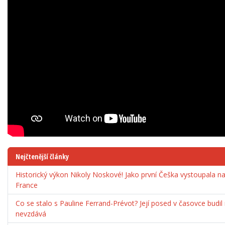
Nejčtenější články
Historický výkon Nikoly Noskové! Jako první Češka vystoupala 
France
Co se stalo s Pauline Ferrand-Prévot? Její posed v časovce budil
nevzdává