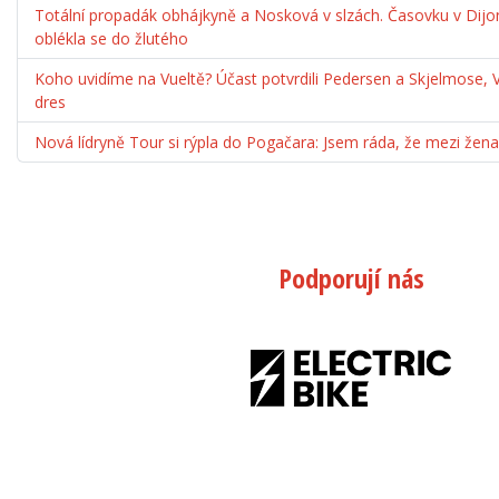
Totální propadák obhájkyně a Nosková v slzách. Časovku v Dijo
oblékla se do žlutého
Koho uvidíme na Vueltě? Účast potvrdili Pedersen a Skjelmose, 
dres
Nová lídryně Tour si rýpla do Pogačara: Jsem ráda, že mezi ž
Podporují nás