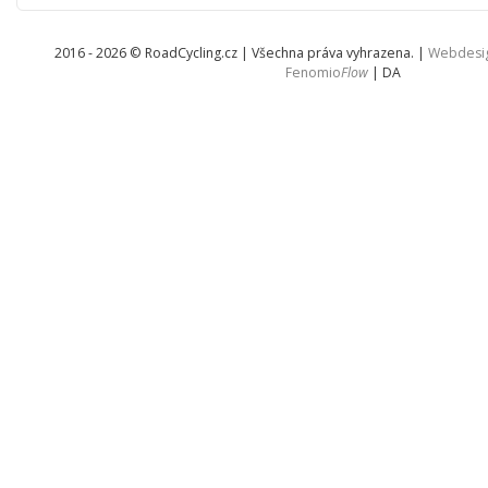
2016 - 2026 © RoadCycling.cz | Všechna práva vyhrazena. |
Webdesi
Fenomio
Flow
|
DA