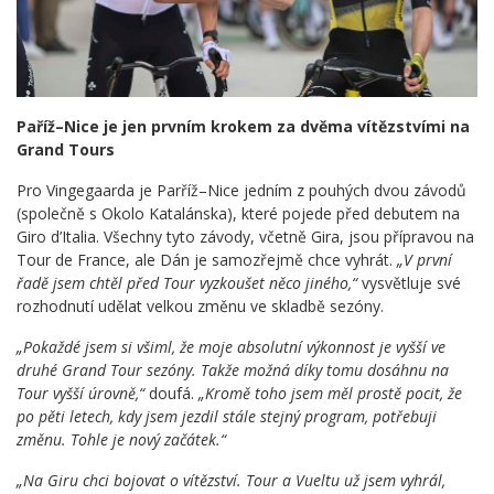
Paříž–Nice je jen prvním krokem za dvěma vítězstvími na
Grand Tours
Pro Vingegaarda je Parříž–Nice jedním z pouhých dvou závodů
(společně s Okolo Katalánska), které pojede před debutem na
Giro d’Italia. Všechny tyto závody, včetně Gira, jsou přípravou na
Tour de France, ale Dán je samozřejmě chce vyhrát.
„V první
řadě jsem chtěl před Tour vyzkoušet něco jiného,“
vysvětluje své
rozhodnutí udělat velkou změnu ve skladbě sezóny.
„Pokaždé jsem si všiml, že moje absolutní výkonnost je vyšší ve
druhé Grand Tour sezóny. Takže možná díky tomu dosáhnu na
Tour vyšší úrovně,“
doufá.
„Kromě toho jsem měl prostě pocit, že
po pěti letech, kdy jsem jezdil stále stejný program, potřebuji
změnu. Tohle je nový začátek.“
„Na Giru chci bojovat o vítězství. Tour a Vueltu už jsem vyhrál,