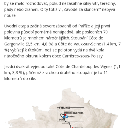
by se mělo rozhodovat, pokud nezasáhne silný vítr, terezíny,
pády nebo zranění. O ty totiž v „Závodě za sluncem“ nebývá
nouze.
Úvodní etapa začíná severozápadně od Paříže a její první
polovina působí poměrně nenápadně, ale posledních 70
kilometrů je mnohem náročnějších. Stoupání Côte de
Gargenville (2,5 km, 4,8 %) a Côte de Vaux-sur-Seine (1,4 km, 7
%) vybízejí k útokům, než se peloton vydá na dvě kola
náročného okruhu kolem obce Carrières-sous-Poissy.
Jezdci dvakrát vyjedou také Côte de Chanteloup-les-Vignes (1,1
km, 8,3 %), přičemž z vrcholu druhého stoupání je to 11
kilometrů do cíle.