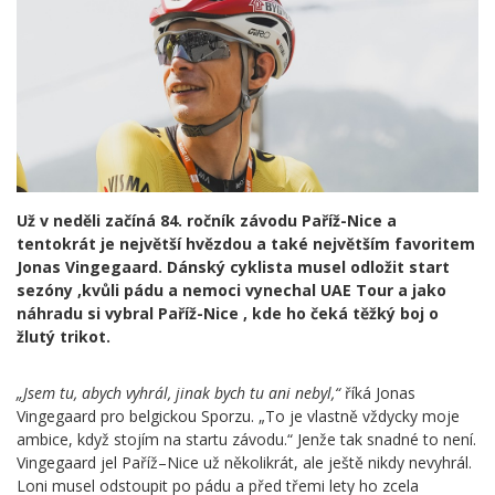
Už v neděli začíná 84. ročník závodu Paříž-Nice a
tentokrát je největší hvězdou a také největším favoritem
Jonas Vingegaard. Dánský cyklista musel odložit start
sezóny ,kvůli pádu a nemoci vynechal UAE Tour a jako
náhradu si vybral Paříž-Nice , kde ho čeká těžký boj o
žlutý trikot.
„Jsem tu, abych vyhrál, jinak bych tu ani nebyl,“
říká Jonas
Vingegaard pro belgickou Sporzu. „To je vlastně vždycky moje
ambice, když stojím na startu závodu.“ Jenže tak snadné to není.
Vingegaard jel Paříž–Nice už několikrát, ale ještě nikdy nevyhrál.
Loni musel odstoupit po pádu a před třemi lety ho zcela