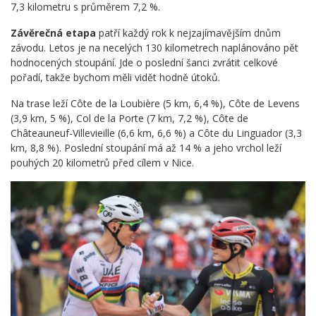
7,3 kilometru s průměrem 7,2 %.
Závěrečná etapa
patří každý rok k nejzajímavějším dnům
závodu. Letos je na necelých 130 kilometrech naplánováno pět
hodnocených stoupání. Jde o poslední šanci zvrátit celkové
pořadí, takže bychom měli vidět hodně útoků.
Na trase leží Côte de la Loubière (5 km, 6,4 %), Côte de Levens
(3,9 km, 5 %), Col de la Porte (7 km, 7,2 %), Côte de
Châteauneuf-Villevieille (6,6 km, 6,6 %) a Côte du Linguador (3,3
km, 8,8 %). Poslední stoupání má až 14 % a jeho vrchol leží
pouhých 20 kilometrů před cílem v Nice.