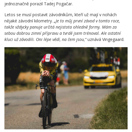
jednoznačně porazil Tadej Pogačar.
Letos se musí postavit závodníkům, kteří už mají v nohách
nějaké závodní kilometry.
„Je to můj první závod v tomto roce,
takže vždycky panuje určitá nejistota ohledně formy. Mám za
sebou dobrou zimní přípravu a tvrdě jsem trénoval. Ale ostatní
kluci už závodili. Oni lépe vědí, na čem jsou,“
uznává Vingegaard.