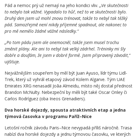
Pád a nemoc prý už nemají na jeho kondici vliv.
„Ve skutečnosti
to nebylo tak vážné. Vypadalo to hůř, než to ve skutečnosti bylo.
Druhý den jsem už mohl znovu trénovat, takže to nebyl tak těžký
pád. Samozřejmě není nikdy příjemné spadnout, ale nakonec to
pro mě nemělo žádné vážné následky.“
„Po tom pádu jsem ale onemocněl, takže jsem musel trochu
změnit plány. Ale ani to nebyl tak velký zádrhel. Tréninky mi šly
dobře a doufám, že jsem v dobré formě. Jsem připravený závodit,“
ujišťuje.
Nejvážnějším soupeřem by měl být Juan Ayuso, lídr týmu Lidl-
Trek, který už vyhrál etapový závod Kolem Algarve. Tým UAE
Emirates XRG nenasadil Joãa Almeidu, místo něj dostal přednost
Brandon McNulty. Nebezpeční by měli být také Oscar Onley či
Carlos Rodríguez (oba Ineos Grenadiers).
Dva horské dojezdy, spousta atraktivních etap a jedna
týmová časovka v programu Paříž–Nice
Letošní ročník závodu Paris–Nice nevypadá příliš náročně. Trasa
nabízí dva horské dojezdy a jednu týmovou časovku, ve kterých