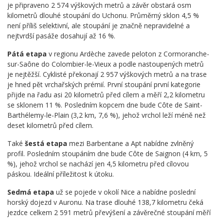
je připraveno 2 574 výškových metrů a závěr obstará osm
kilometrů dlouhé stoupání do Uchonu. Průměrný sklon 4,5 %
není příliš selektivní, ale stoupání je značně nepravidelné a
nejtvrdší pasáže dosahují až 16 %.
Pátá etapa
v regionu Ardèche zavede peloton z Cormoranche-
sur-Saône do Colombier-le-Vieux a podle nastoupených metrů
je nejtěžší. Cyklisté překonají 2 957 výškových metrů a na trase
je hned pět vrchařských prémií. První stoupání první kategorie
přijde na řadu asi 20 kilometrů před cílem a měří 2,2 kilometru
se sklonem 11 %. Posledním kopcem dne bude Côte de Saint-
Barthélemy-le-Plain (3,2 km, 7,6 %), jehož vrchol leží méně než
deset kilometrů před cílem.
Také
šestá etapa
mezi Barbentane a Apt nabídne zvlněný
profil. Posledním stoupáním dne bude Côte de Saignon (4 km, 5
%), jehož vrchol se nachází jen 4,5 kilometru před cílovou
páskou. Ideální příležitost k útoku.
Sedmá etapa
už se pojede v okolí Nice a nabídne poslední
horský dojezd v Auronu. Na trase dlouhé 138,7 kilometru čeká
jezdce celkem 2 591 metrů převýšení a závěrečné stoupání měří