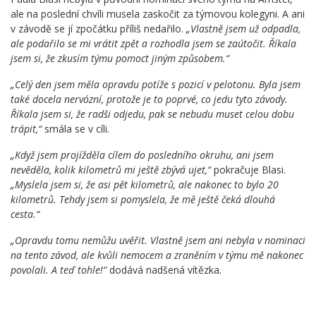
ale na poslední chvíli musela zaskočit za týmovou kolegyni. A ani
v závodě se jí zpočátku příliš nedařilo.
„Vlastně jsem už odpadla,
ale podařilo se mi vrátit zpět a rozhodla jsem se zaútočit. Říkala
jsem si, že zkusím týmu pomoct jiným způsobem.“
„Celý den jsem měla opravdu potíže s pozicí v pelotonu. Byla jsem
také docela nervózní, protože je to poprvé, co jedu tyto závody.
Říkala jsem si, že radši odjedu, pak se nebudu muset celou dobu
trápit,“
smála se v cíli.
„Když jsem projížděla cílem do posledního okruhu, ani jsem
nevěděla, kolik kilometrů mi ještě zbývá ujet,“
pokračuje Blasi.
„Myslela jsem si, že asi pět kilometrů, ale nakonec to bylo 20
kilometrů. Tehdy jsem si pomyslela, že mě ještě čeká dlouhá
cesta.“
„Opravdu tomu nemůžu uvěřit. Vlastně jsem ani nebyla v nominaci
na tento závod, ale kvůli nemocem a zraněním v týmu mě nakonec
povolali. A teď tohle!“
dodává nadšená vítězka.