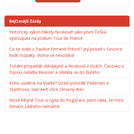
Nejčtenější články
Historický výkon Nikoly Noskové! Jako první Češka
vystoupala na pódium Tour de France
Co se stalo s Pauline Ferrand-Prévot? Její posed v časovce
budil rozpaky, Visma se nevzdává
Totální propadák obhájkyně a Nosková v slzách. Časovku v
Dijonu ovládla Reusser a oblékla se do žlutého
Koho uvidíme na Vueltě? Účast potvrdili Pedersen a
Skjelmose, Van Aert chce červený dres
Nová lídryně Tour si rýpla do Pogačara: Jsem ráda, že mezi
ženami žádného nemáme