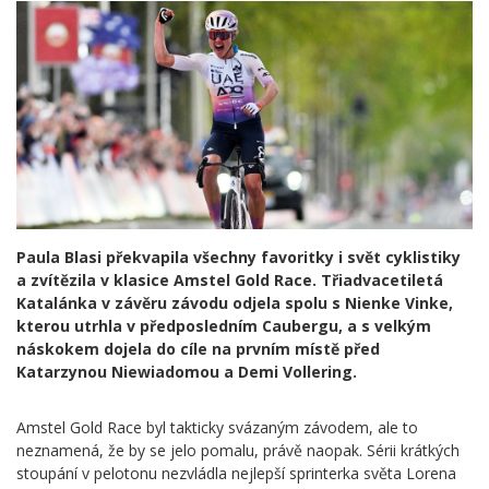
Paula Blasi překvapila všechny favoritky i svět cyklistiky
a zvítězila v klasice Amstel Gold Race. Třiadvacetiletá
Katalánka v závěru závodu odjela spolu s Nienke Vinke,
kterou utrhla v předposledním Caubergu, a s velkým
náskokem dojela do cíle na prvním místě před
Katarzynou Niewiadomou a Demi Vollering.
Amstel Gold Race byl takticky svázaným závodem, ale to
neznamená, že by se jelo pomalu, právě naopak. Sérii krátkých
stoupání v pelotonu nezvládla nejlepší sprinterka světa Lorena