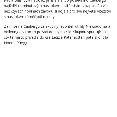
Paula Blasi byla navíc až příliš silná, do posledního Caubergu
najížděla s minutovým náskokem a vítězstvím v kapse. Po více
než čtyřech hodinách závodu si dojela pro své největší vítězství
s náskokem téměř půl minuty.
Za ní se na Caubergu ze skupiny favoritek utrhly Niewiadoma a
Vollering a v tomto pořadí dojely do cíle. Skupinu spurtující o
čtvrté místo přivedla do cíle Letizia Paternoster, pátá skončila
Noemi Rüegg.