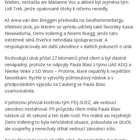
Wiebes, nestačila ani Marianne Vos a aktivní byl zejména tým
Lidl-Trek. Jenže opakované útoky k ničemu nevedly.
Až Anna van den Breggen předvedla na Geulhemmerbergu
efektivní útok, po kterém se vpředu udržely také favoritky Kasia
Niewiadoma, Demi Vollering a Noemi Rüegg. Jenže tato
extrémně silná čtveřice nehodlala spolupracovat. A
nespolupracovaly ani další závodnice v dalších pokusech o únik.
Rozhodující útok přišel 27 kilometrů před cílem a byl vlastně
nenápadný, protože se odpojily Paula Blasi z týmu UAE ADQ a
Nienke Vinke z SD Worx – Protime, které nepatřily k největším
favoritkám. Rychle si vytvořily půlminutový náskok a v
předposledním výjezdu na Cauberg se Paula Blasi
osamostatnila.
V pelotonu převzal kontrolu tým FDJ-SUEZ, ale vedoucí
závodnici nestahoval. Při průjezdu cílem měla Paula Blasi
náskok už 45 sekund a ten stále rostl. Pro reálně asi nejsilnější
Demi Vollering to byla neřešitelná situace, pokoušela se útočit,
ale soupeřky ji nenechaly stíhat vedoucí závodnici sólo.