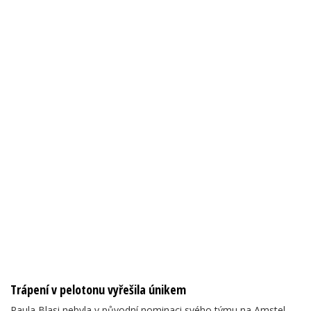
Trápení v pelotonu vyřešila únikem
Paula Blasi nebyla v původní nominaci svého týmu na Amstel,