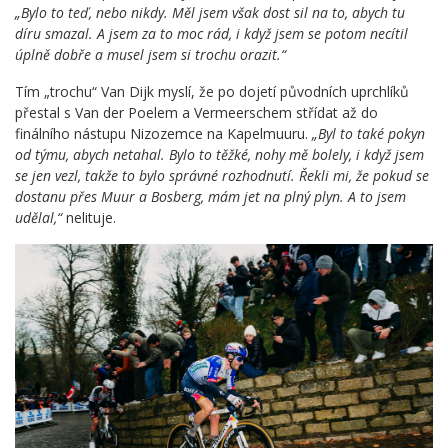
„Bylo to teď, nebo nikdy. Měl jsem však dost sil na to, abych tu
díru smazal. A jsem za to moc rád, i když jsem se potom necítil
úplně dobře a musel jsem si trochu orazit.“
Tím „trochu“ Van Dijk myslí, že po dojetí původních uprchlíků
přestal s Van der Poelem a Vermeerschem střídat až do
finálního nástupu Nizozemce na Kapelmuuru.
„Byl to také pokyn
od týmu, abych netahal. Bylo to těžké, nohy mě bolely, i když jsem
se jen vezl, takže to bylo správné rozhodnutí. Řekli mi, že pokud se
dostanu přes Muur a Bosberg, mám jet na plný plyn. A to jsem
udělal,“
nelituje.