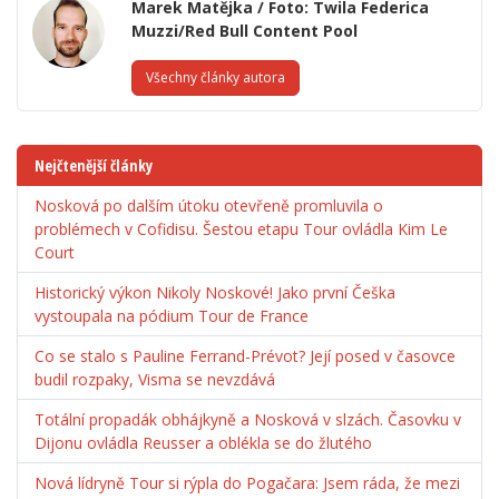
Marek Matějka / Foto: Twila Federica
Muzzi/Red Bull Content Pool
Všechny články autora
Nejčtenější články
Nosková po dalším útoku otevřeně promluvila o
problémech v Cofidisu. Šestou etapu Tour ovládla Kim Le
Court
Historický výkon Nikoly Noskové! Jako první Češka
vystoupala na pódium Tour de France
Co se stalo s Pauline Ferrand-Prévot? Její posed v časovce
budil rozpaky, Visma se nevzdává
Totální propadák obhájkyně a Nosková v slzách. Časovku v
Dijonu ovládla Reusser a oblékla se do žlutého
Nová lídryně Tour si rýpla do Pogačara: Jsem ráda, že mezi