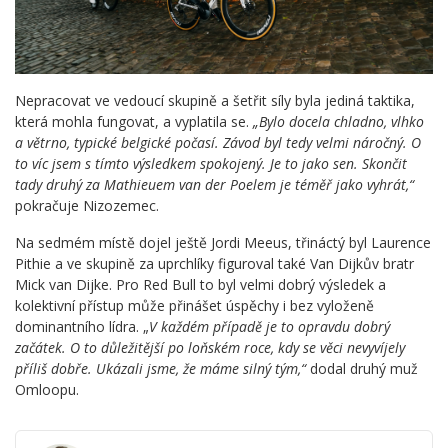
Nepracovat ve vedoucí skupině a šetřit síly byla jediná taktika,
která mohla fungovat, a vyplatila se.
„Bylo docela chladno, vlhko
a větrno, typické belgické počasí. Závod byl tedy velmi náročný. O
to víc jsem s tímto výsledkem spokojený. Je to jako sen. Skončit
tady druhý za Mathieuem van der Poelem je téměř jako vyhrát,“
pokračuje Nizozemec.
Na sedmém místě dojel ještě Jordi Meeus, třináctý byl Laurence
Pithie a ve skupině za uprchlíky figuroval také Van Dijkův bratr
Mick van Dijke. Pro Red Bull to byl velmi dobrý výsledek a
kolektivní přístup může přinášet úspěchy i bez vyloženě
dominantního lídra. „
V každém případě je to opravdu dobrý
začátek. O to důležitější po loňském roce, kdy se věci nevyvíjely
příliš dobře. Ukázali jsme, že máme silný tým,“
dodal druhý muž
Omloopu.