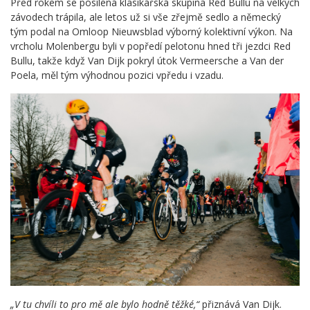
Před rokem se posílená klasikářská skupina Red Bullu na velkých
závodech trápila, ale letos už si vše zřejmě sedlo a německý
tým podal na Omloop Nieuwsblad výborný kolektivní výkon. Na
vrcholu Molenbergu byli v popředí pelotonu hned tři jezdci Red
Bullu, takže když Van Dijk pokryl útok Vermeersche a Van der
Poela, měl tým výhodnou pozici vpředu i vzadu.
„V tu chvíli to pro mě ale bylo hodně těžké,“
přiznává Van Dijk.