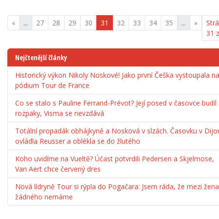
«
...
27
28
29
30
31
32
33
34
35
...
»
Str
31 
Nejčtenější články
Historický výkon Nikoly Noskové! Jako první Češka vystoupala n
pódium Tour de France
Co se stalo s Pauline Ferrand-Prévot? Její posed v časovce budil
rozpaky, Visma se nevzdává
Totální propadák obhájkyně a Nosková v slzách. Časovku v Dijo
ovládla Reusser a oblékla se do žlutého
Koho uvidíme na Vueltě? Účast potvrdili Pedersen a Skjelmose,
Van Aert chce červený dres
Nová lídryně Tour si rýpla do Pogačara: Jsem ráda, že mezi žen
žádného nemáme