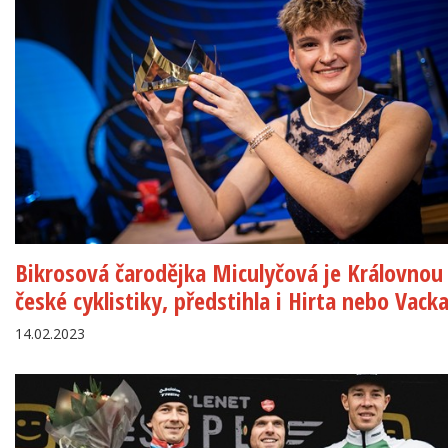
Bikrosová čarodějka Miculyčová je Královnou
české cyklistiky, předstihla i Hirta nebo Vack
14.02.2023