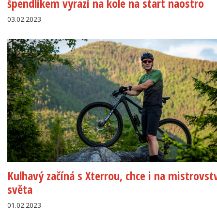
špendlíkem vyrazí na kole na start naostro
03.02.2023
Kulhavý začíná s Xterrou, chce i na mistrovst
světa
01.02.2023