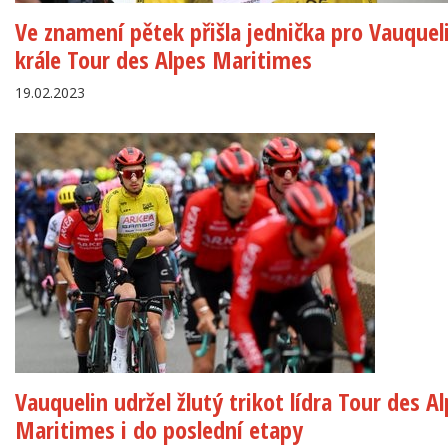
Ve znamení pětek přišla jednička pro Vauquel
krále Tour des Alpes Maritimes
19.02.2023
Vauquelin udržel žlutý trikot lídra Tour des A
Maritimes i do poslední etapy