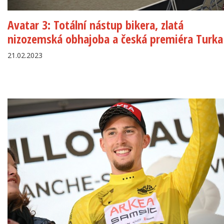
Avatar 3: Totální nástup bikera, zlatá
nizozemská obhajoba a česká premiéra Turka
21.02.2023