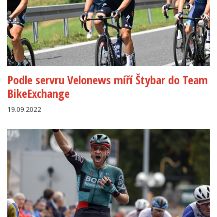
Podle servru Velonews míří Štybar do Team
BikeExchange
19.09.2022