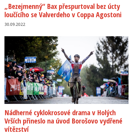
„Bezejmenný“ Bax přespurtoval bez úcty
loučícího se Valverdeho v Coppa Agostoni
30.09.2022
Nádherné cyklokrosové drama v Holých
Vrších přineslo na úvod Borošovo vydřené
vítězství