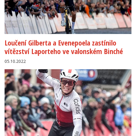
Loučení Gilberta a Evenepoela zastínilo
vítězství Laporteho ve valonském Binché
05.10.2022