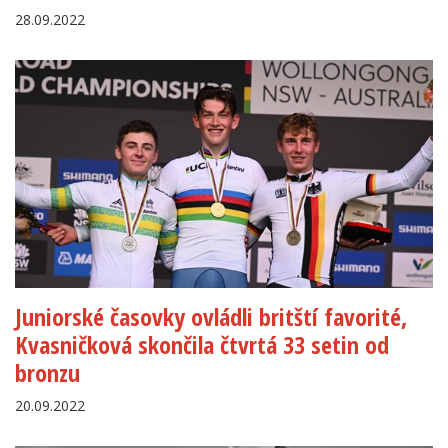
28.09.2022
Juniorské časovky ovládli britští favorité,
Kvasničková skončila čtvrtá 33 setin od
bronzu
20.09.2022