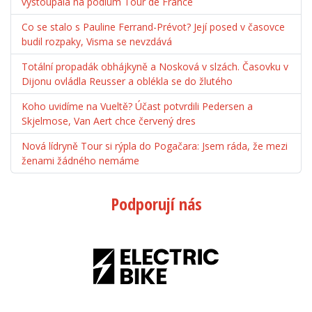
vystoupala na pódium Tour de France
Co se stalo s Pauline Ferrand-Prévot? Její posed v časovce
budil rozpaky, Visma se nevzdává
Totální propadák obhájkyně a Nosková v slzách. Časovku v
Dijonu ovládla Reusser a oblékla se do žlutého
Koho uvidíme na Vueltě? Účast potvrdili Pedersen a
Skjelmose, Van Aert chce červený dres
Nová lídryně Tour si rýpla do Pogačara: Jsem ráda, že mezi
ženami žádného nemáme
Podporují nás