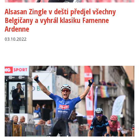
Alsasan Zingle v dešti předjel všechny
Belgičany a vyhrál klasiku Famenne
Ardenne
03.10.2022