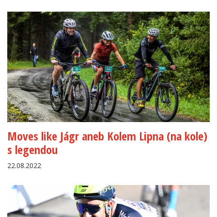
Moves like Jágr aneb Kolem Lipna (na kole)
s legendou
22.08.2022