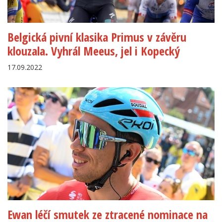
Belgická pivní klasika Primus v závěru
klouzala. Vyhrál Meeus, jel i Kopecký
17.09.2022
Ewan léčí smutek ze ztracené nominace na