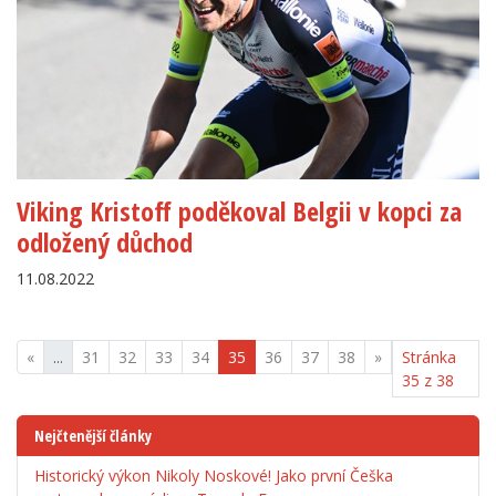
Viking Kristoff poděkoval Belgii v kopci za
odložený důchod
11.08.2022
«
...
31
32
33
34
35
36
37
38
»
Stránka
35 z 38
Nejčtenější články
Historický výkon Nikoly Noskové! Jako první Češka