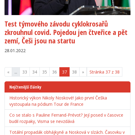
Test týmového závodu cyklokrosařů
zkrouhnul covid. Pojedou jen čtveřice a pět
zemí, Češi jsou na startu
28.01.2022
«
...
33
34
35
36
37
38
»
Stránka 37 z 38
Nejčtenější články
Historický výkon Nikoly Noskové! Jako první Češka
vystoupala na pódium Tour de France
Co se stalo s Pauline Ferrand-Prévot? Její posed v časovce
budil rozpaky, Visma se nevzdává
Totální propadák obhájkyně a Nosková v slzách. Časovku v