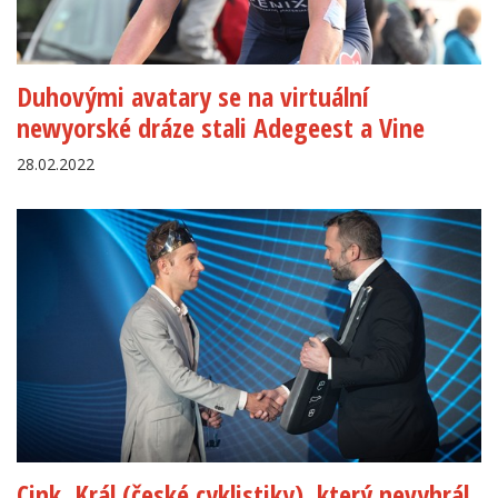
Duhovými avatary se na virtuální
newyorské dráze stali Adegeest a Vine
28.02.2022
Cink. Král (české cyklistiky), který nevyhrál