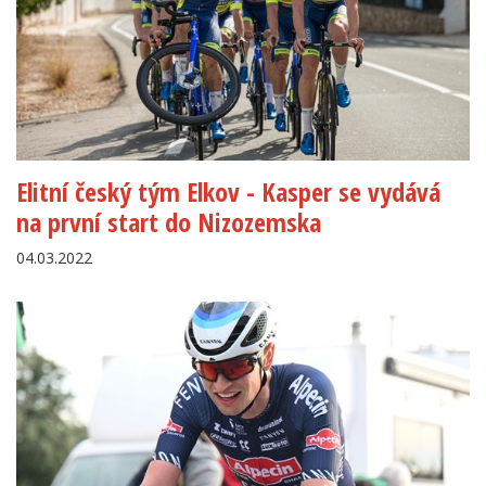
Elitní český tým Elkov - Kasper se vydává
na první start do Nizozemska
04.03.2022