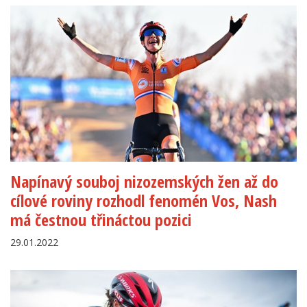
Napínavý souboj nizozemských žen až do
cílové roviny rozhodl fenomén Vos, Nash
má čestnou třináctou pozici
29.01.2022