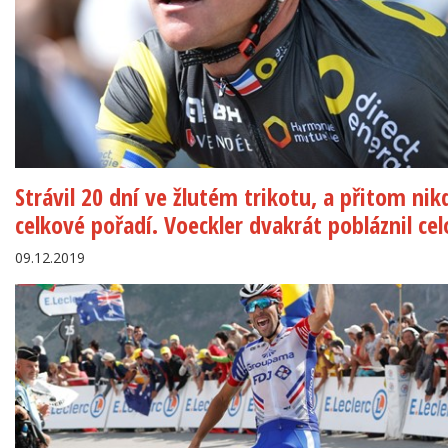
Strávil 20 dní ve žlutém trikotu, a přitom nik
celkové pořadí. Voeckler dvakrát pobláznil cel
09.12.2019