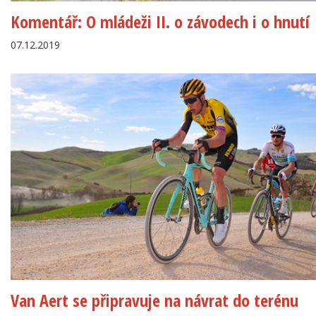
Komentář: O mládeži II. o závodech i o hnutí
07.12.2019
Van Aert se připravuje na návrat do terénu