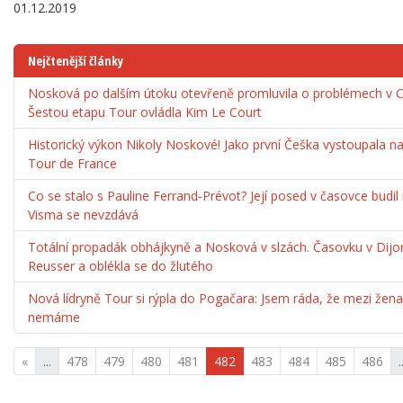
01.12.2019
Nejčtenější články
Nosková po dalším útoku otevřeně promluvila o problémech v Co
Šestou etapu Tour ovládla Kim Le Court
Historický výkon Nikoly Noskové! Jako první Češka vystoupala 
Tour de France
Co se stalo s Pauline Ferrand-Prévot? Její posed v časovce budil
Visma se nevzdává
Totální propadák obhájkyně a Nosková v slzách. Časovku v Dijo
Reusser a oblékla se do žlutého
Nová lídryně Tour si rýpla do Pogačara: Jsem ráda, že mezi že
nemáme
«
...
478
479
480
481
482
483
484
485
486
.