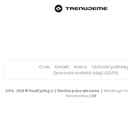
O nás
Kontakt
Inzerce
Obchodní podmínk
Zpracování osobních údajů (GDPR)
2016 - 2026 © RoadCycling.cz | Všechna práva vyhrazena. |
Webdesign F
Fenomio
Flow
|
DA