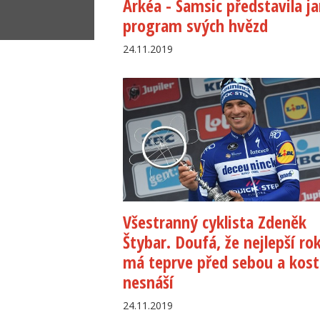
Arkéa - Samsic představila ja
program svých hvězd
24.11.2019
Všestranný cyklista Zdeněk
Štybar. Doufá, že nejlepší ro
má teprve před sebou a kos
nesnáší
24.11.2019