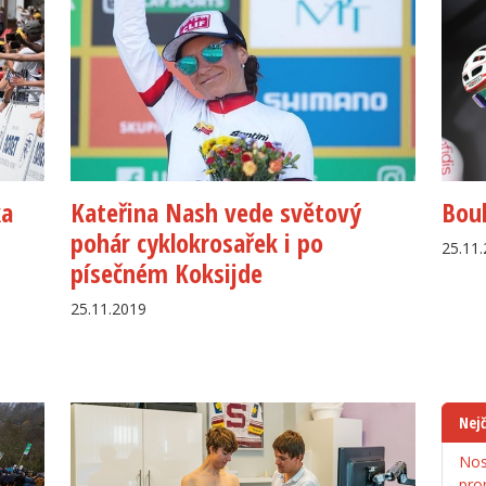
ka
Kateřina Nash vede světový
Bouh
pohár cyklokrosařek i po
25.11
písečném Koksijde
25.11.2019
Nejč
Nos
pro