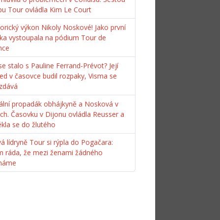
pu Tour ovládla Kim Le Court
torický výkon Nikoly Noskové! Jako první
ka vystoupala na pódium Tour de
nce
e stalo s Pauline Ferrand-Prévot? Její
ed v časovce budil rozpaky, Visma se
zdává
ální propadák obhájkyně a Nosková v
ách. Časovku v Dijonu ovládla Reusser a
ékla se do žlutého
á lídryně Tour si rýpla do Pogačara:
m ráda, že mezi ženami žádného
máme