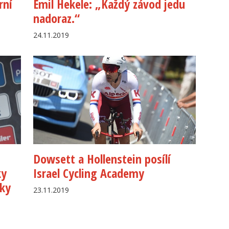
rní
Emil Hekele: „Každý závod jedu
nadoraz.“
24.11.2019
Dowsett a Hollenstein posílí
ky
Israel Cycling Academy
tky
23.11.2019