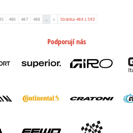
85
486
487
488
...
»
Stránka 484 z 593
Podporují nás