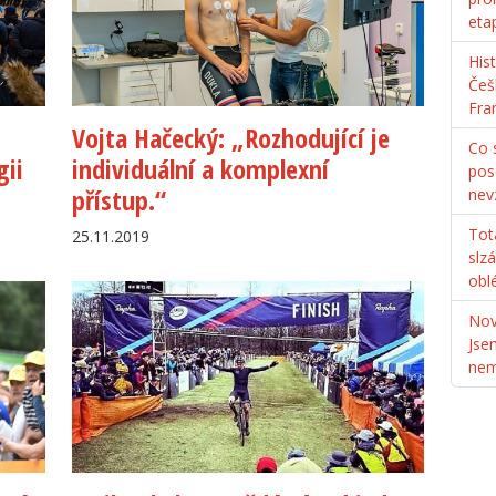
eta
His
Češ
Fra
Vojta Hačecký: „Rozhodující je
Co s
gii
individuální a komplexní
pos
přístup.“
nev
Tot
25.11.2019
slz
obl
Nov
Jse
ne