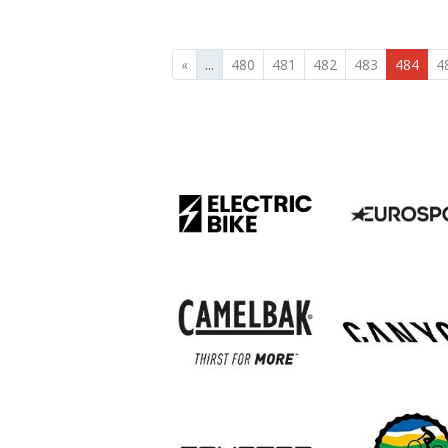
«
...
480
481
482
483
484
4