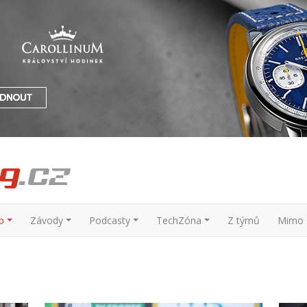
p
Závody
Podcasty
TechZóna
Z týmů
Mimo s