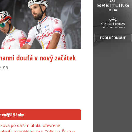
anni doufá v nový začátek
.2019
tenější články
ková po dalším útoku otevřeně
mluvila o problémech v Cofidisu. Šestou