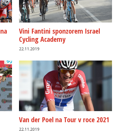
 na
Vini Fantini sponzorem Israel
Cycling Academy
22.11.2019
Van der Poel na Tour v roce 2021
22.11.2019