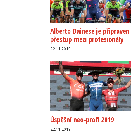
Alberto Dainese je připraven
přestup mezi profesionály
22.11.2019
Úspěšní neo-profi 2019
22.11.2019