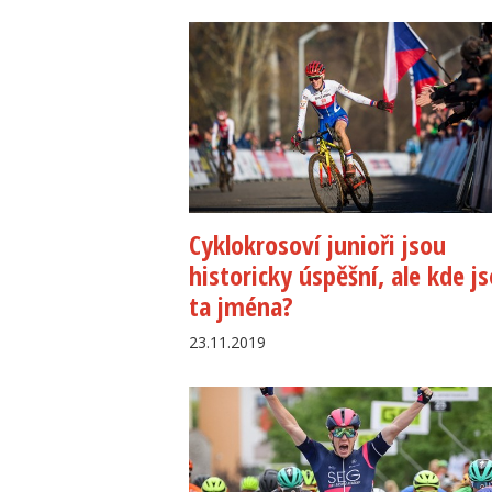
Cyklokrosoví junioři jsou
historicky úspěšní, ale kde j
ta jména?
23.11.2019