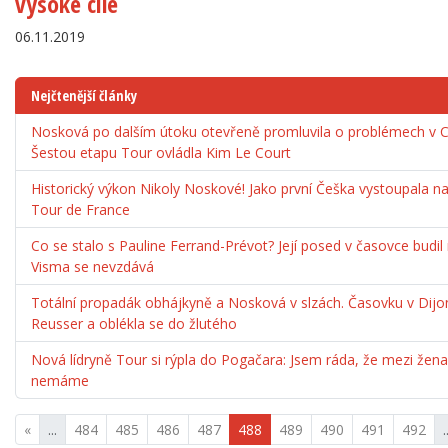
vysoké cíle
06.11.2019
Nejčtenější články
Nosková po dalším útoku otevřeně promluvila o problémech v Co
Šestou etapu Tour ovládla Kim Le Court
Historický výkon Nikoly Noskové! Jako první Češka vystoupala 
Tour de France
Co se stalo s Pauline Ferrand-Prévot? Její posed v časovce budil
Visma se nevzdává
Totální propadák obhájkyně a Nosková v slzách. Časovku v Dijo
Reusser a oblékla se do žlutého
Nová lídryně Tour si rýpla do Pogačara: Jsem ráda, že mezi že
nemáme
«
...
484
485
486
487
488
489
490
491
492
.