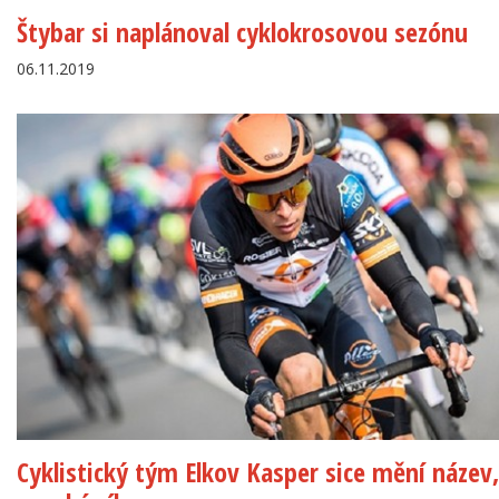
Štybar si naplánoval cyklokrosovou sezónu
06.11.2019
Cyklistický tým Elkov Kasper sice mění název,