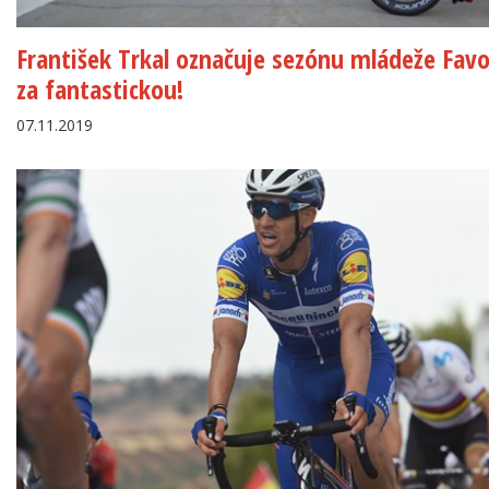
František Trkal označuje sezónu mládeže Favo
za fantastickou!
07.11.2019