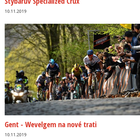
Štybarův Specialized Crux
10.11.2019
Gent - Wevelgem na nové trati
10.11.2019