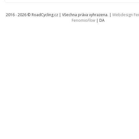
2016 - 2026 © RoadCycling.cz | Všechna práva vyhrazena. |
Webdesign F
Fenomio
Flow
|
DA