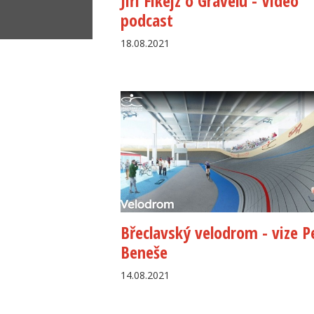
Jiří Fikejz o Gravelu - Video
podcast
18.08.2021
Břeclavský velodrom - vize P
Beneše
14.08.2021