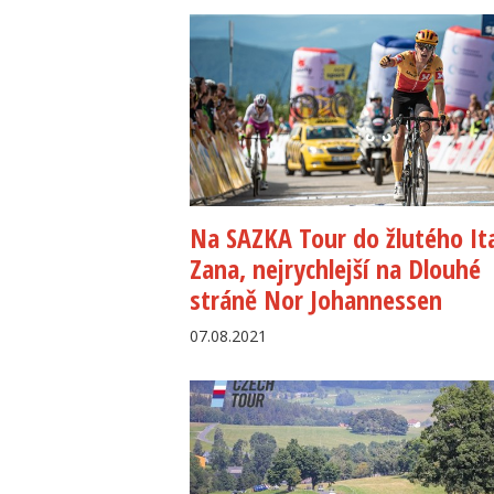
Na SAZKA Tour do žlutého It
Zana, nejrychlejší na Dlouhé
stráně Nor Johannessen
07.08.2021