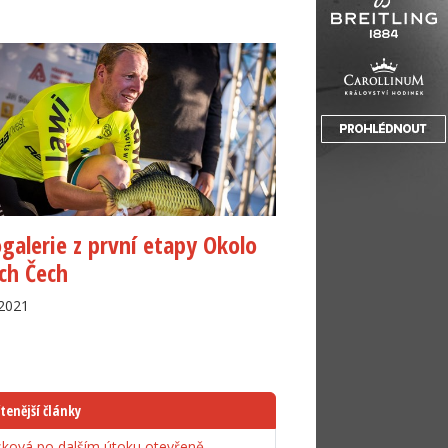
galerie z první etapy Okolo
ích Čech
.2021
tenější články
ková po dalším útoku otevřeně