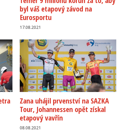
Téměř 9 miliónů korun za to, aby
byl váš etapový závod na
Eurosportu
17.08.2021
etra
Zana uhájil prvenství na SAZKA
Tour, Johannessen opět získal
etapový vavřín
08.08.2021