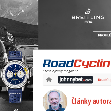
Czech cycling magazine
RoadCu
Články autor