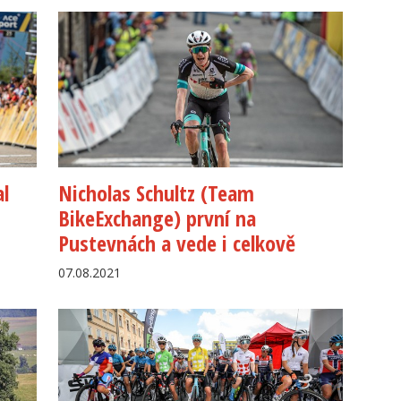
al
Nicholas Schultz (Team
BikeExchange) první na
Pustevnách a vede i celkově
07.08.2021