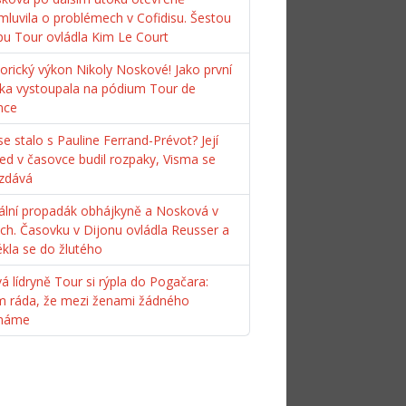
mluvila o problémech v Cofidisu. Šestou
pu Tour ovládla Kim Le Court
torický výkon Nikoly Noskové! Jako první
ka vystoupala na pódium Tour de
nce
e stalo s Pauline Ferrand-Prévot? Její
ed v časovce budil rozpaky, Visma se
zdává
ální propadák obhájkyně a Nosková v
ách. Časovku v Dijonu ovládla Reusser a
ékla se do žlutého
á lídryně Tour si rýpla do Pogačara:
m ráda, že mezi ženami žádného
máme