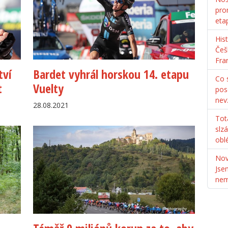
pro
eta
His
Češ
Fra
tví
Bardet vyhrál horskou 14. etapu
Co s
t
Vuelty
pos
nev
28.08.2021
Tot
slz
obl
Nov
Jse
ne