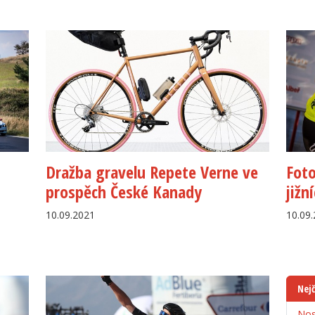
Dražba gravelu Repete Verne ve
Foto
prospěch České Kanady
jižn
10.09.2021
10.09
Nejč
Nos