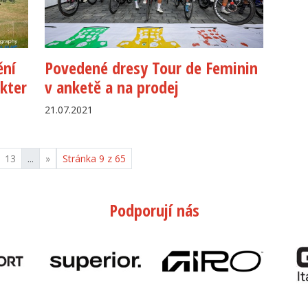
ění
Povedené dresy Tour de Feminin
akter
v anketě a na prodej
21.07.2021
13
...
»
Stránka 9 z 65
Podporují nás