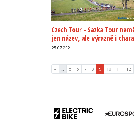
Czech Tour - Sazka Tour nem
jen název, ale výrazně i char
25.07.2021
«
...
5
6
7
8
9
10
11
12