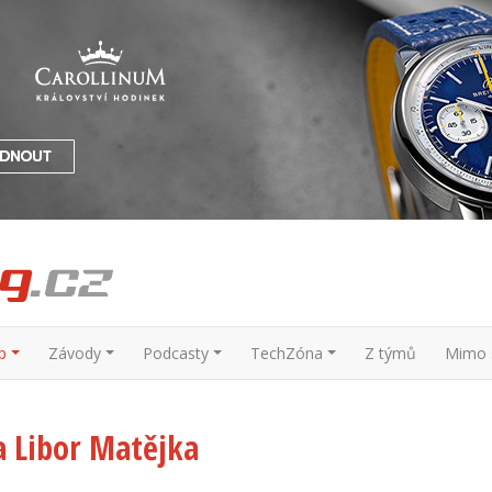
p
Závody
Podcasty
TechZóna
Z týmů
Mimo s
a Libor Matějka