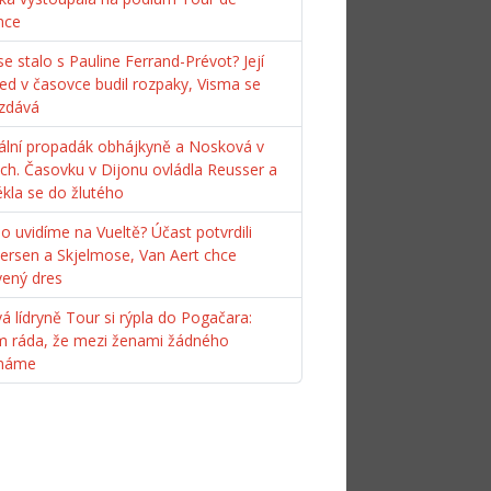
nce
e stalo s Pauline Ferrand-Prévot? Její
ed v časovce budil rozpaky, Visma se
zdává
ální propadák obhájkyně a Nosková v
ách. Časovku v Dijonu ovládla Reusser a
ékla se do žlutého
o uvidíme na Vueltě? Účast potvrdili
ersen a Skjelmose, Van Aert chce
vený dres
á lídryně Tour si rýpla do Pogačara:
m ráda, že mezi ženami žádného
máme