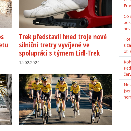
Fra
Co s
pos
nev
os
Trek představil hned troje nové
Tot
etu
silniční tretry vyvíjené ve
slz
spolupráci s týmem Lidl-Trek
obl
Koh
15.02.2024
Ped
čer
Nov
Jse
ne