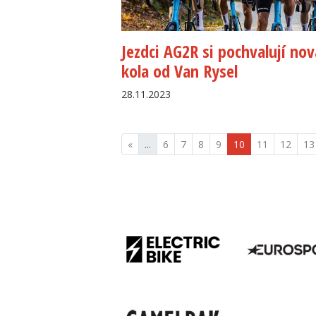
Jezdci AG2R si pochvalují nov
kola od Van Rysel
28.11.2023
«
...
6
7
8
9
10
11
12
13