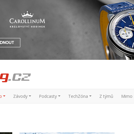
p
Závody
Podcasty
TechZóna
Z týmů
Mimo s