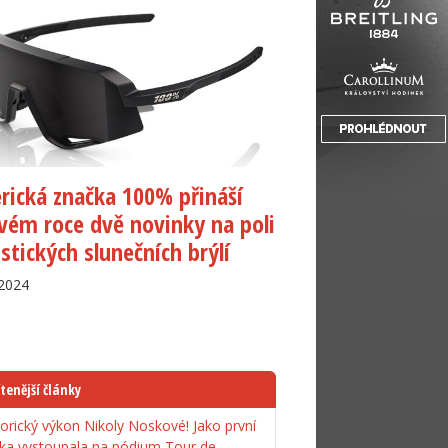
ická značka 100% přináší
vém roce dvě novinky na poli
istických slunečních brýlí
.2024
tenější články
torický výkon Nikoly Noskové! Jako první
ka vystoupala na pódium Tour de