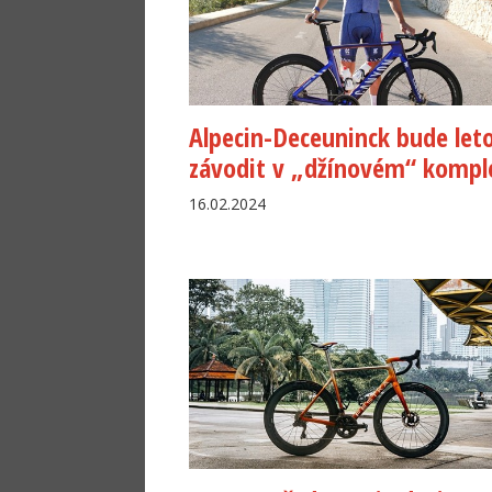
Alpecin-Deceuninck bude let
závodit v „džínovém“ kompl
16.02.2024