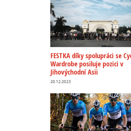
FESTKA díky spolupráci se Cyc
Wardrobe posiluje pozici v
Jihovýchodní Asii
20.12.2023