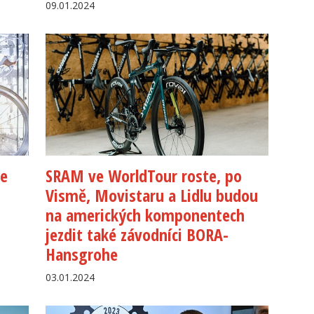
09.01.2024
de
SRAM ve WorldTour roste, po
Vismě, Movistaru a Lidlu budou
na amerických komponentech
jezdit také závodníci BORA-
Hansgrohe
03.01.2024