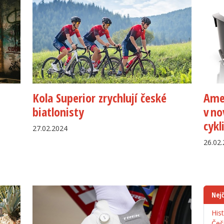
Kola Superior zrychlují české
Amer
biatlonisty
v no
cykl
27.02.2024
26.02
Nejč
His
Češ