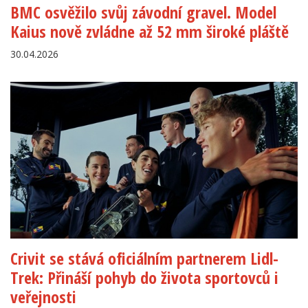
BMC osvěžilo svůj závodní gravel. Model
Kaius nově zvládne až 52 mm široké pláště
30.04.2026
Crivit se stává oficiálním partnerem Lidl-
Trek: Přináší pohyb do života sportovců i
veřejnosti