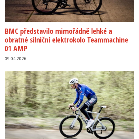
BMC představilo mimořádně lehké a
obratné silniční elektrokolo Teammachine
01 AMP
09.04.2026