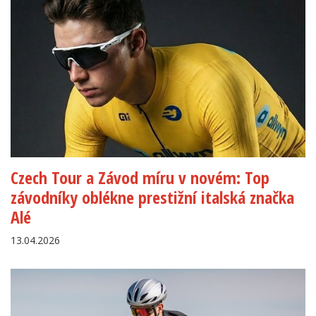
Czech Tour a Závod míru v novém: Top
závodníky oblékne prestižní italská značka
Alé
13.04.2026