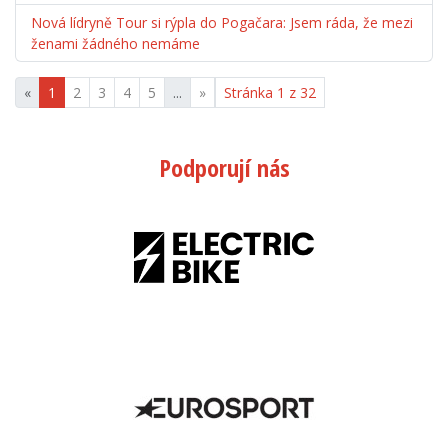
Nová lídryně Tour si rýpla do Pogačara: Jsem ráda, že mezi
ženami žádného nemáme
«
1
2
3
4
5
...
»
Stránka 1 z 32
Podporují nás