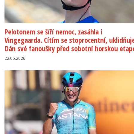
Pelotonem se šíří nemoc, zasáhla i
Vingegaarda. Cítím se stoprocentní, uklidňuj
Dán své fanoušky před sobotní horskou etap
22.05.2026