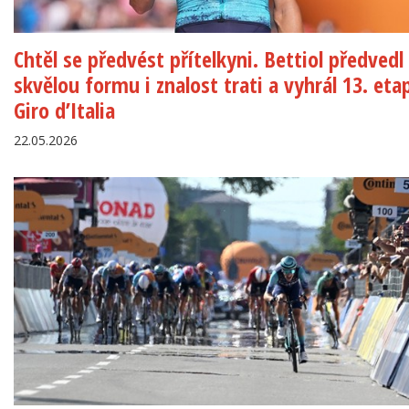
Chtěl se předvést přítelkyni. Bettiol předvedl
skvělou formu i znalost trati a vyhrál 13. eta
Giro d’Italia
22.05.2026