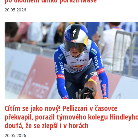
20.05.2026
Cítím se jako nový! Pellizzari v časovce
překvapil, porazil týmového kolegu Hindleyh
doufá, že se zlepší i v horách
20.05.2026