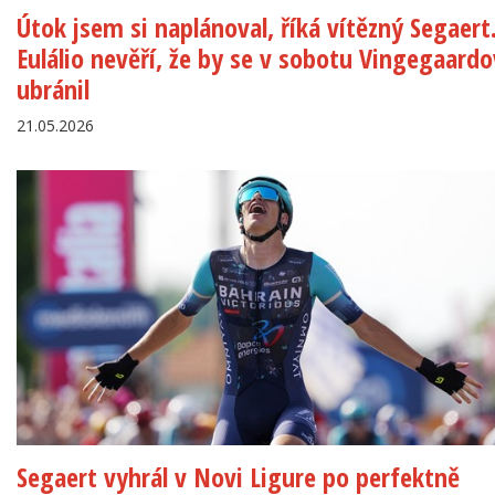
Útok jsem si naplánoval, říká vítězný Segaert
Eulálio nevěří, že by se v sobotu Vingegaardo
ubránil
21.05.2026
Segaert vyhrál v Novi Ligure po perfektně