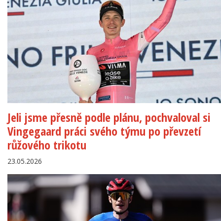
Jeli jsme přesně podle plánu, pochvaloval si
Vingegaard práci svého týmu po převzetí
růžového trikotu
23.05.2026