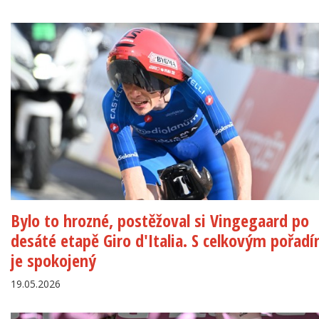
Bylo to hrozné, postěžoval si Vingegaard po
desáté etapě Giro d'Italia. S celkovým pořad
je spokojený
19.05.2026