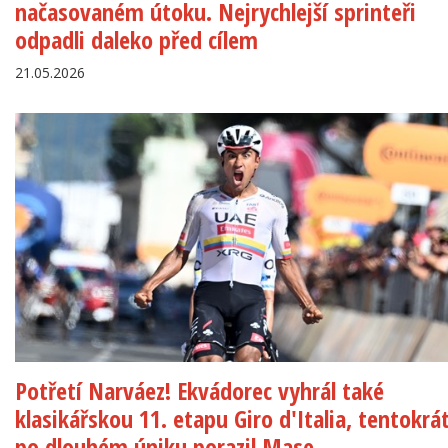
načasovaném útoku. Nejrychlejší sprinteři
odpadli daleko před cílem
21.05.2026
Potřetí Narváez! Ekvádorec vyhrál také
klasikářskou 11. etapu Giro d'Italia, tentokrá
po dlouhém úniku porazil Mase