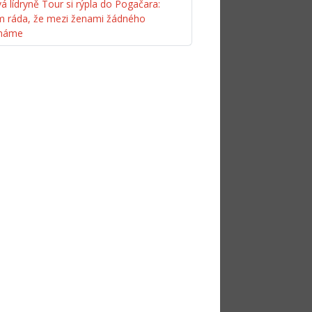
á lídryně Tour si rýpla do Pogačara:
m ráda, že mezi ženami žádného
máme