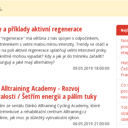
t.
 a příklady aktivní regenerace
Nejč
 "regenerace" má většina z nás spojen s odpočinkem,
Nos
tréninkem s velmi malou mírou intenzity. Trendy se otáčí a
pro
 na poli aktivní regenerace uplatňují velmi intenzivní prvky.
eta
krétně mohou vypadat? Kdy a jak je do tréninku zařadit?
ngují a jaké mají alternativy?
His
09.05.2019 18:00:00
Češ
Fra
Co s
l Alltraining Academy - Rozvoj
pos
alosti / Šetřím energii a pálím tuky
nev
m ze seriálu článků Alltraining Cycling Academy, které
Tot
 tréninkové a rehabilitační centrum Alltraining.cz
slz
íme, jak moc je důležitý vytrvalostní výkon.
obl
06.05.2019 21:00:00