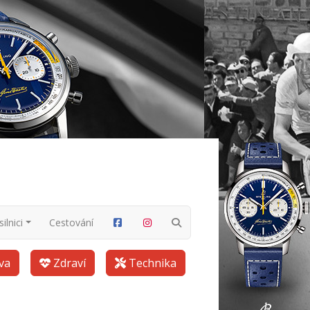
ilnici
Cestování
va
Zdraví
Technika