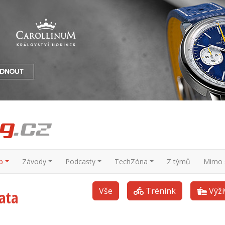
p
Závody
Podcasty
TechZóna
Z týmů
Mimo s
Vše
Trénink
Výži
ata