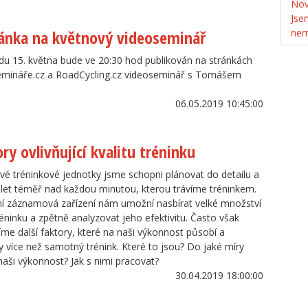
Nov
Jse
ánka na květnový videoseminář
ne
du 15. května bude ve 20:30 hod publikován na stránkách
emináře.cz a RoadCycling.cz videoseminář s Tomášem
06.05.2019 10:45:00
ry ovlivňující kvalitu tréninku
ivé tréninkové jednotky jsme schopni plánovat do detailu a
et téměř nad každou minutou, kterou trávíme tréninkem.
í záznamová zařízení nám umožní nasbírat velké množství
réninku a zpětně analyzovat jeho efektivitu. Často však
me další faktory, které na naši výkonnost působí a
více než samotný trénink. Které to jsou? Do jaké míry
 naši výkonnost? Jak s nimi pracovat?
30.04.2019 18:00:00