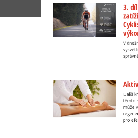
3. dí
zatíž
Cykli
výko
V dnešn
vysvětl
správně
Akti
Další k
těmto s
může v
regene
pro efe