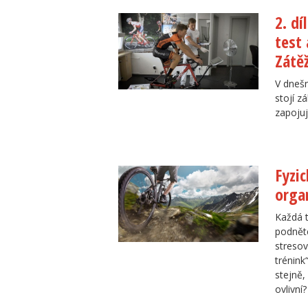
2. dí
test 
Zátě
V dnešn
stojí z
zapojuj
Fyzic
orga
Každá t
podněte
stresov
trénink
stejně,
ovlivní?