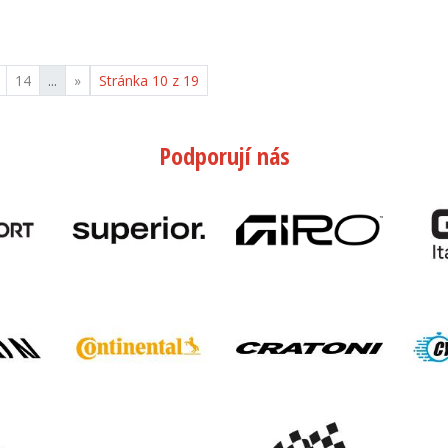
14
...
»
Stránka 10 z 19
Podporují nás