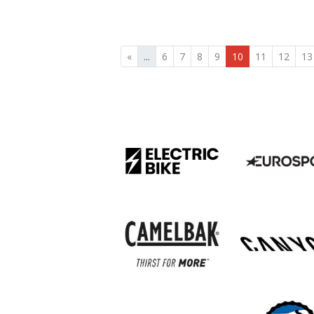
«
...
6
7
8
9
10
11
12
13