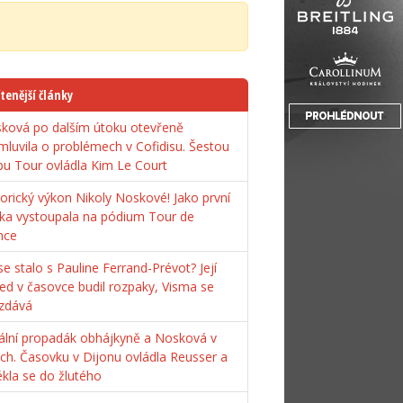
tenější články
ková po dalším útoku otevřeně
mluvila o problémech v Cofidisu. Šestou
pu Tour ovládla Kim Le Court
torický výkon Nikoly Noskové! Jako první
ka vystoupala na pódium Tour de
nce
e stalo s Pauline Ferrand-Prévot? Její
ed v časovce budil rozpaky, Visma se
zdává
ální propadák obhájkyně a Nosková v
ách. Časovku v Dijonu ovládla Reusser a
ékla se do žlutého