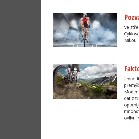
Pozv
Ve stře
Cyklos
Mikou.
Fakto
Jednotl
přemýšl
Modern
dat z t
opomíjí
mnohdy 
ovlivní