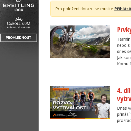
Pro položení dotazu se musíte
Přihlási
Prvky
Termín
nebo s 
dnes se
Jak kon
Komu fu
4. dí
vytrv
Dnes vá
přináší
prozrad