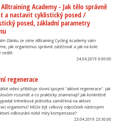
l Alltraining Academy - Jak tělo správně
it a nastavit cyklistický posed /
stický posed, základní parametry
nu
ím článku ze série Alltraining Cycling Academy vám
íme, jak organismus správně zatěžovat a jak na kole
 sedět.
24.04.2019 0:00:00
vní regenerace
rátké video přibližuje slovní spojení "aktivní regenerace". Jak
lovům rozumět a co prakticky znamenají? Jak konkrétně
ypadat tréninková jednotka zaměřená na aktivní
raci organismu? Může být celkový odpočinek nástrojem
ktivní odbourání nízké míry kompenzace?
23.04.2019 23:30:00