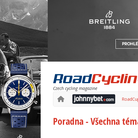
Czech cycling magazine
RoadCu
Poradna - Všechna tém